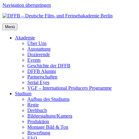
Navigation überspringen
Menü
Aka­de­mie
Über Uns
Aus­stat­tung
Dozie­ren­de
Events
Geschich­te der DFFB
DFFB Alum­ni
Part­ner­schaf­ten
Seri­al Eyes
VGF – Inter­na­tio­nal Pro­du­cers Pro­gram­me
Stu­di­um
Auf­bau des Stu­di­ums
Regie
Dreh­buch
Bildgestaltung/​​Kamera
Pro­duk­ti­on
Mon­ta­ge Bild & Ton
Bewer­bung
FAQ