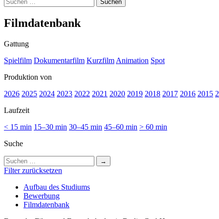
Suchen
nach:
Film­da­ten­bank
Gattung
Spielfilm
Dokumentarfilm
Kurzfilm
Animation
Spot
Produktion von
2026
2025
2024
2023
2022
2021
2020
2019
2018
2017
2016
2015
2
Laufzeit
< 15 min
15–30 min
30–45 min
45–60 min
> 60 min
Suche
Suchen
nach:
Filter zurücksetzen
Auf­bau des Stu­di­ums
Bewer­bung
Film­da­ten­bank