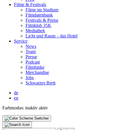
Fil­me & Fes­ti­vals
Fil­me im Stu­di­um
Film­da­ten­bank
Fes­ti­vals & Prei­se
Film­klub 35K
Media­thek
Licht und Raum – das Hotel
Ser­vice
News
Team
Pres­se
Pod­cast
Film­fun­ke
Mer­chan­di­se
Jobs
Schwar­zes Brett
de
en
Farbmodus:
inaktiv
aktiv