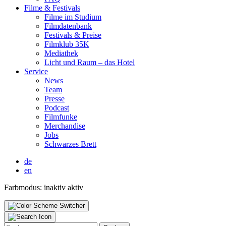
Fil­me & Fes­ti­vals
Fil­me im Stu­di­um
Film­da­ten­bank
Fes­ti­vals & Prei­se
Film­klub 35K
Media­thek
Licht und Raum – das Hotel
Ser­vice
News
Team
Pres­se
Pod­cast
Film­fun­ke
Mer­chan­di­se
Jobs
Schwar­zes Brett
de
en
Farbmodus:
inaktiv
aktiv