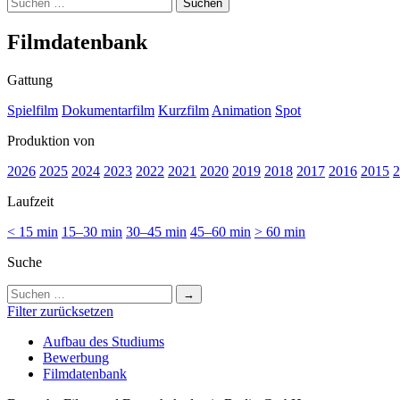
Suchen
nach:
Film­da­ten­bank
Gattung
Spielfilm
Dokumentarfilm
Kurzfilm
Animation
Spot
Produktion von
2026
2025
2024
2023
2022
2021
2020
2019
2018
2017
2016
2015
2
Laufzeit
< 15 min
15–30 min
30–45 min
45–60 min
> 60 min
Suche
Suchen
nach:
Filter zurücksetzen
Auf­bau des Stu­di­ums
Bewer­bung
Film­da­ten­bank