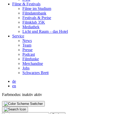
Fil­me & Fes­ti­vals
Fil­me im Stu­di­um
Film­da­ten­bank
Fes­ti­vals & Prei­se
Film­klub 35K
Media­thek
Licht und Raum – das Hotel
Ser­vice
News
Team
Pres­se
Pod­cast
Film­fun­ke
Mer­chan­di­se
Jobs
Schwar­zes Brett
de
en
Farbmodus:
inaktiv
aktiv