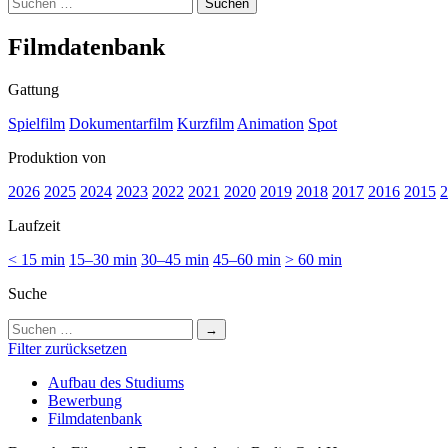
Suchen
nach:
Film­da­ten­bank
Gattung
Spielfilm
Dokumentarfilm
Kurzfilm
Animation
Spot
Produktion von
2026
2025
2024
2023
2022
2021
2020
2019
2018
2017
2016
2015
2
Laufzeit
< 15 min
15–30 min
30–45 min
45–60 min
> 60 min
Suche
Suchen
nach:
Filter zurücksetzen
Auf­bau des Stu­di­ums
Bewer­bung
Film­da­ten­bank