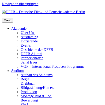
Navigation überspringen
Menü
Aka­de­mie
Über Uns
Aus­stat­tung
Dozie­ren­de
Events
Geschich­te der DFFB
DFFB Alum­ni
Part­ner­schaf­ten
Seri­al Eyes
VGF – Inter­na­tio­nal Pro­du­cers Pro­gram­me
Stu­di­um
Auf­bau des Stu­di­ums
Regie
Dreh­buch
Bildgestaltung/​​Kamera
Pro­duk­ti­on
Mon­ta­ge Bild & Ton
Bewer­bung
FAQ