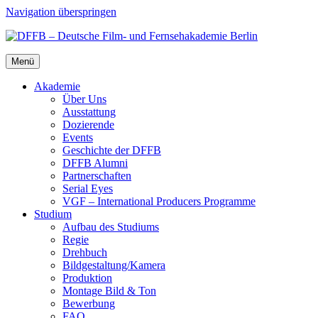
Navigation überspringen
Menü
Aka­de­mie
Über Uns
Aus­stat­tung
Dozie­ren­de
Events
Geschich­te der DFFB
DFFB Alum­ni
Part­ner­schaf­ten
Seri­al Eyes
VGF – Inter­na­tio­nal Pro­du­cers Pro­gram­me
Stu­di­um
Auf­bau des Stu­di­ums
Regie
Dreh­buch
Bildgestaltung/​​Kamera
Pro­duk­ti­on
Mon­ta­ge Bild & Ton
Bewer­bung
FAQ