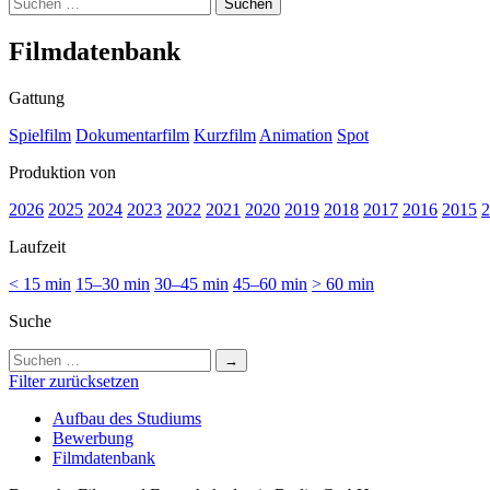
Suchen
nach:
Film­da­ten­bank
Gattung
Spielfilm
Dokumentarfilm
Kurzfilm
Animation
Spot
Produktion von
2026
2025
2024
2023
2022
2021
2020
2019
2018
2017
2016
2015
2
Laufzeit
< 15 min
15–30 min
30–45 min
45–60 min
> 60 min
Suche
Suchen
nach:
Filter zurücksetzen
Auf­bau des Stu­di­ums
Bewer­bung
Film­da­ten­bank