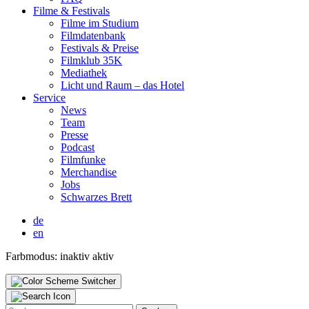
Fil­me & Fes­ti­vals
Fil­me im Stu­di­um
Film­da­ten­bank
Fes­ti­vals & Prei­se
Film­klub 35K
Media­thek
Licht und Raum – das Hotel
Ser­vice
News
Team
Pres­se
Pod­cast
Film­fun­ke
Mer­chan­di­se
Jobs
Schwar­zes Brett
de
en
Farbmodus:
inaktiv
aktiv