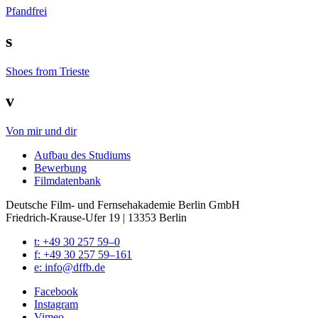
Pfandfrei
s
Shoes from Trieste
v
Von mir und dir
Auf­bau des Stu­di­ums
Bewer­bung
Film­da­ten­bank
Deutsche Film- und Fernseh­akademie Berlin GmbH
Friedrich-Krause-Ufer 19 | 13353 Berlin
t: +49 30 257 59–0
f: +49 30 257 59–161
e: info@​dffb.​de
Face­book
Insta­gram
Vimeo