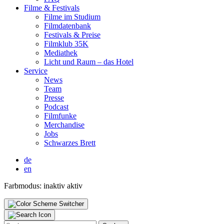
Fil­me & Fes­ti­vals
Fil­me im Stu­di­um
Film­da­ten­bank
Fes­ti­vals & Prei­se
Film­klub 35K
Media­thek
Licht und Raum – das Hotel
Ser­vice
News
Team
Pres­se
Pod­cast
Film­fun­ke
Mer­chan­di­se
Jobs
Schwar­zes Brett
de
en
Farbmodus:
inaktiv
aktiv