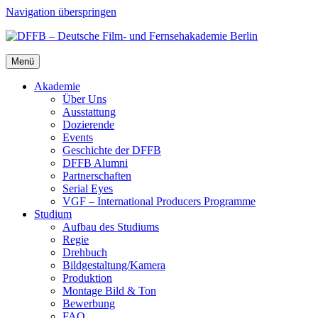
Navigation überspringen
Menü
Aka­de­mie
Über Uns
Aus­stat­tung
Dozie­ren­de
Events
Geschich­te der DFFB
DFFB Alum­ni
Part­ner­schaf­ten
Seri­al Eyes
VGF – Inter­na­tio­nal Pro­du­cers Pro­gram­me
Stu­di­um
Auf­bau des Stu­di­ums
Regie
Dreh­buch
Bildgestaltung/​​Kamera
Pro­duk­ti­on
Mon­ta­ge Bild & Ton
Bewer­bung
FAQ