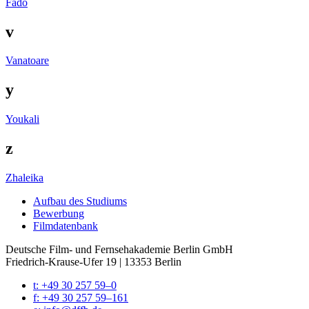
Fado
v
Vanatoare
y
Youkali
z
Zhaleika
Auf­bau des Stu­di­ums
Bewer­bung
Film­da­ten­bank
Deutsche Film- und Fernseh­akademie Berlin GmbH
Friedrich-Krause-Ufer 19 | 13353 Berlin
t: +49 30 257 59–0
f: +49 30 257 59–161