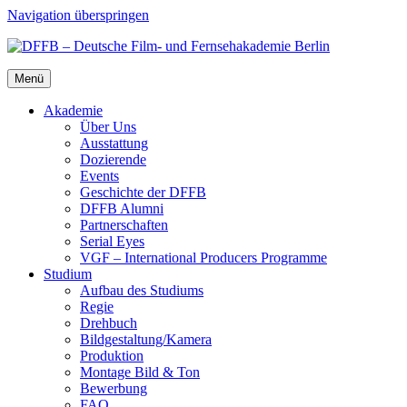
Navigation überspringen
Menü
Aka­de­mie
Über Uns
Aus­stat­tung
Dozie­ren­de
Events
Geschich­te der DFFB
DFFB Alum­ni
Part­ner­schaf­ten
Seri­al Eyes
VGF – Inter­na­tio­nal Pro­du­cers Pro­gram­me
Stu­di­um
Auf­bau des Stu­di­ums
Regie
Dreh­buch
Bildgestaltung/​​Kamera
Pro­duk­ti­on
Mon­ta­ge Bild & Ton
Bewer­bung
FAQ