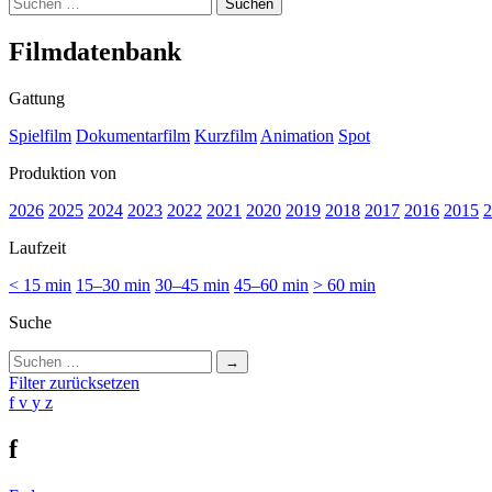
Suchen
nach:
Film­da­ten­bank
Gattung
Spielfilm
Dokumentarfilm
Kurzfilm
Animation
Spot
Produktion von
2026
2025
2024
2023
2022
2021
2020
2019
2018
2017
2016
2015
2
Laufzeit
< 15 min
15–30 min
30–45 min
45–60 min
> 60 min
Suche
Suchen
nach:
Filter zurücksetzen
f
v
y
z
f