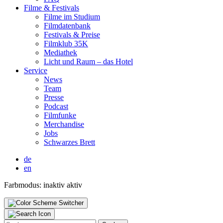
Fil­me & Fes­ti­vals
Fil­me im Stu­di­um
Film­da­ten­bank
Fes­ti­vals & Prei­se
Film­klub 35K
Media­thek
Licht und Raum – das Hotel
Ser­vice
News
Team
Pres­se
Pod­cast
Film­fun­ke
Mer­chan­di­se
Jobs
Schwar­zes Brett
de
en
Farbmodus:
inaktiv
aktiv