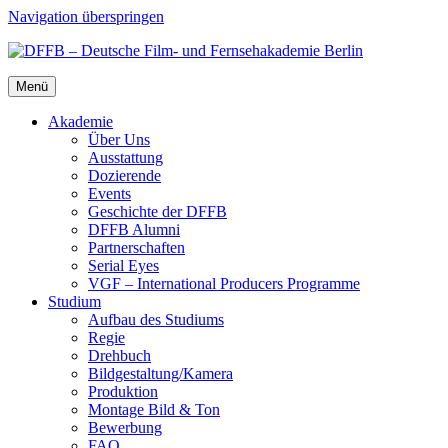
Navigation überspringen
Menü
Aka­de­mie
Über Uns
Aus­stat­tung
Dozie­ren­de
Events
Geschich­te der DFFB
DFFB Alum­ni
Part­ner­schaf­ten
Seri­al Eyes
VGF – Inter­na­tio­nal Pro­du­cers Pro­gram­me
Stu­di­um
Auf­bau des Stu­di­ums
Regie
Dreh­buch
Bildgestaltung/​​Kamera
Pro­duk­ti­on
Mon­ta­ge Bild & Ton
Bewer­bung
FAQ