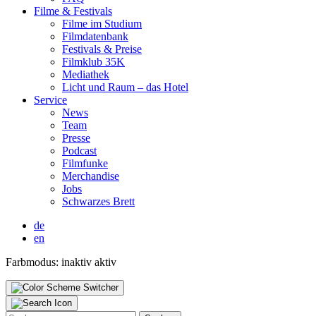
Fil­me & Fes­ti­vals
Fil­me im Stu­di­um
Film­da­ten­bank
Fes­ti­vals & Prei­se
Film­klub 35K
Media­thek
Licht und Raum – das Hotel
Ser­vice
News
Team
Pres­se
Pod­cast
Film­fun­ke
Mer­chan­di­se
Jobs
Schwar­zes Brett
de
en
Farbmodus:
inaktiv
aktiv