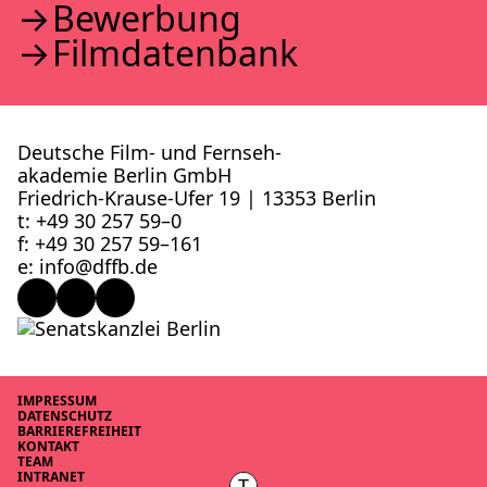
Bewer­bung
Film­da­ten­bank
Deutsche Film- und Fernseh­
akademie Berlin GmbH
Friedrich-Krause-Ufer 19 | 13353 Berlin
t: +49 30 257 59–0
f: +49 30 257 59–161
e: info@​dffb.​de
IMPRES­SUM
DATEN­SCHUTZ
BAR­RIE­RE­FREI­HEIT
KON­TAKT
TEAM
INTRA­NET
T