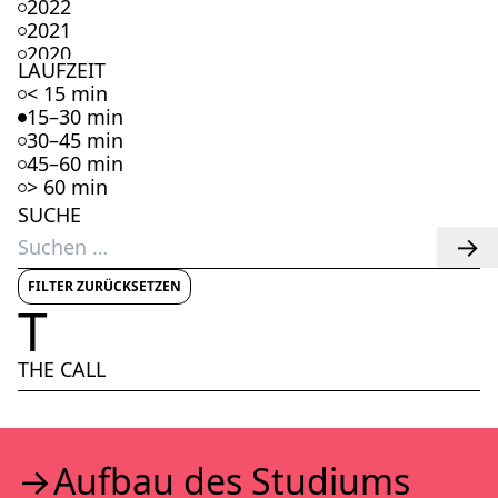
2022
2021
2020
LAUFZEIT
2019
< 15 min
2018
15–30 min
2017
30–45 min
2016
45–60 min
2015
> 60 min
2014
SUCHE
2013
Suchen
2012
nach:
2011
2010
FILTER ZURÜCKSETZEN
T
2009
2008
2007
THE CALL
2006
2005
2004
2003
Auf­bau des Stu­di­ums
2002