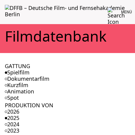
MENÜ
Film­da­ten­bank
GATTUNG
Spielfilm
Dokumentarfilm
Kurzfilm
Animation
Spot
PRODUKTION VON
2026
2025
2024
2023