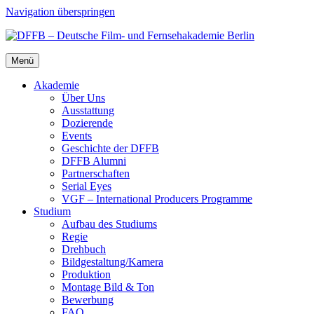
Navigation überspringen
Menü
Aka­de­mie
Über Uns
Aus­stat­tung
Dozie­ren­de
Events
Geschich­te der DFFB
DFFB Alum­ni
Part­ner­schaf­ten
Seri­al Eyes
VGF – Inter­na­tio­nal Pro­du­cers Pro­gram­me
Stu­di­um
Auf­bau des Stu­di­ums
Regie
Dreh­buch
Bildgestaltung/​​Kamera
Pro­duk­ti­on
Mon­ta­ge Bild & Ton
Bewer­bung
FAQ