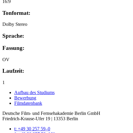
16:9
Tonformat:
Dolby Stereo
Sprache:
Fassung:
OV
Laufzeit:
1
Auf­bau des Stu­di­ums
Bewer­bung
Film­da­ten­bank
Deutsche Film- und Fernseh­akademie Berlin GmbH
Friedrich-Krause-Ufer 19 | 13353 Berlin
t: +49 30 257 59–0