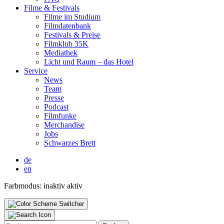
Fil­me & Fes­ti­vals
Fil­me im Stu­di­um
Film­da­ten­bank
Fes­ti­vals & Prei­se
Film­klub 35K
Media­thek
Licht und Raum – das Hotel
Ser­vice
News
Team
Pres­se
Pod­cast
Film­fun­ke
Mer­chan­di­se
Jobs
Schwar­zes Brett
de
en
Farbmodus:
inaktiv
aktiv