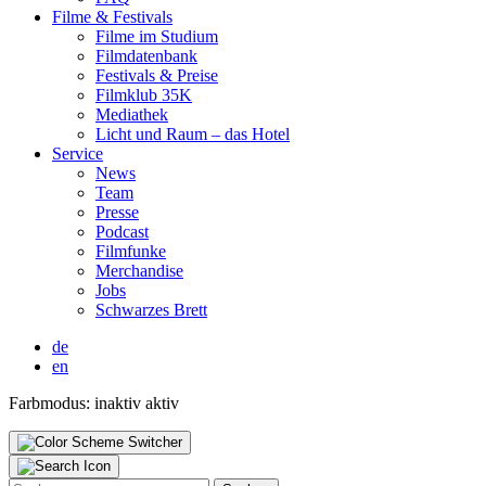
Fil­me & Fes­ti­vals
Fil­me im Stu­di­um
Film­da­ten­bank
Fes­ti­vals & Prei­se
Film­klub 35K
Media­thek
Licht und Raum – das Hotel
Ser­vice
News
Team
Pres­se
Pod­cast
Film­fun­ke
Mer­chan­di­se
Jobs
Schwar­zes Brett
de
en
Farbmodus:
inaktiv
aktiv