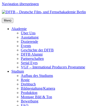
Navigation überspringen
Menü
Aka­de­mie
Über Uns
Aus­stat­tung
Dozie­ren­de
Events
Geschich­te der DFFB
DFFB Alum­ni
Part­ner­schaf­ten
Seri­al Eyes
VGF – Inter­na­tio­nal Pro­du­cers Pro­gram­me
Stu­di­um
Auf­bau des Stu­di­ums
Regie
Dreh­buch
Bildgestaltung/​​Kamera
Pro­duk­ti­on
Mon­ta­ge Bild & Ton
Bewer­bung
FAQ