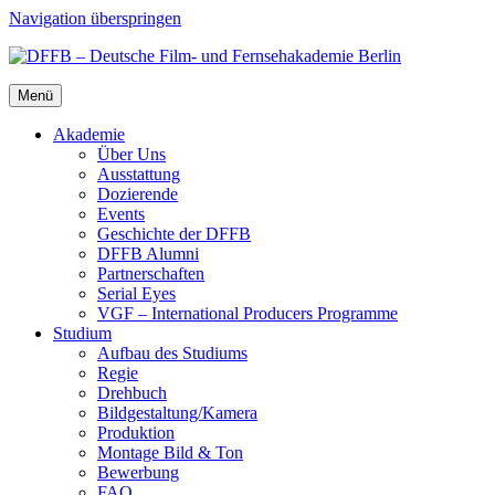
Navigation überspringen
Menü
Aka­de­mie
Über Uns
Aus­stat­tung
Dozie­ren­de
Events
Geschich­te der DFFB
DFFB Alum­ni
Part­ner­schaf­ten
Seri­al Eyes
VGF – Inter­na­tio­nal Pro­du­cers Pro­gram­me
Stu­di­um
Auf­bau des Stu­di­ums
Regie
Dreh­buch
Bildgestaltung/​​Kamera
Pro­duk­ti­on
Mon­ta­ge Bild & Ton
Bewer­bung
FAQ