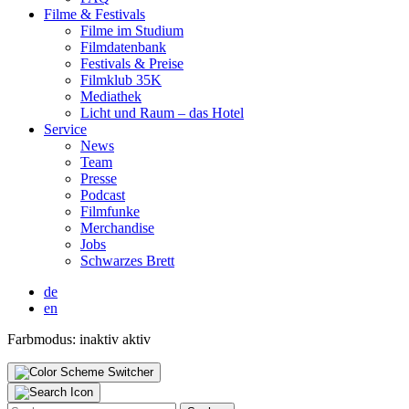
Fil­me & Fes­ti­vals
Fil­me im Stu­di­um
Film­da­ten­bank
Fes­ti­vals & Prei­se
Film­klub 35K
Media­thek
Licht und Raum – das Hotel
Ser­vice
News
Team
Pres­se
Pod­cast
Film­fun­ke
Mer­chan­di­se
Jobs
Schwar­zes Brett
de
en
Farbmodus:
inaktiv
aktiv