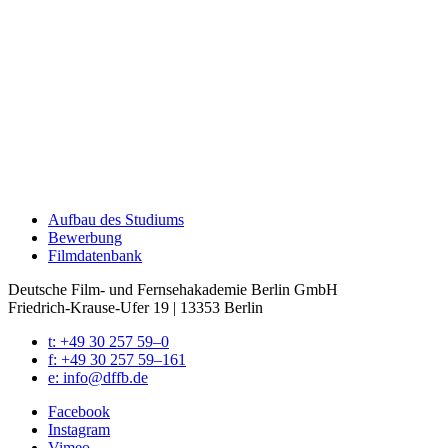
Auf­bau des Stu­di­ums
Bewer­bung
Film­da­ten­bank
Deutsche Film- und Fernseh­akademie Berlin GmbH
Friedrich-Krause-Ufer 19 | 13353 Berlin
t: +49 30 257 59–0
f: +49 30 257 59–161
e: info@​dffb.​de
Face­book
Insta­gram
Vimeo