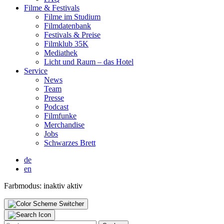
Fil­me & Fes­ti­vals
Fil­me im Stu­di­um
Film­da­ten­bank
Fes­ti­vals & Prei­se
Film­klub 35K
Media­thek
Licht und Raum – das Hotel
Ser­vice
News
Team
Pres­se
Pod­cast
Film­fun­ke
Mer­chan­di­se
Jobs
Schwar­zes Brett
de
en
Farbmodus:
inaktiv
aktiv