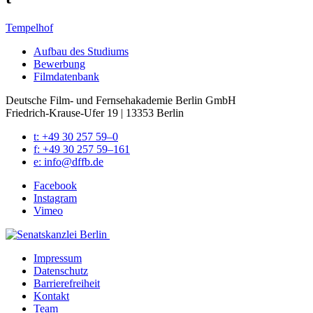
Tempelhof
Auf­bau des Stu­di­ums
Bewer­bung
Film­da­ten­bank
Deutsche Film- und Fernseh­akademie Berlin GmbH
Friedrich-Krause-Ufer 19 | 13353 Berlin
t: +49 30 257 59–0
f: +49 30 257 59–161
e: info@​dffb.​de
Face­book
Insta­gram
Vimeo
Impres­sum
Daten­schutz
Bar­rie­re­frei­heit
Kon­takt
Team