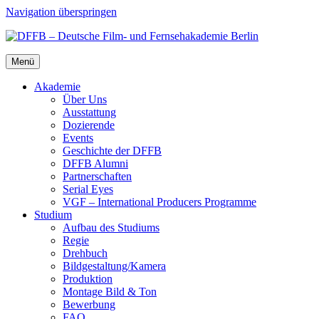
Navigation überspringen
Menü
Aka­de­mie
Über Uns
Aus­stat­tung
Dozie­ren­de
Events
Geschich­te der DFFB
DFFB Alum­ni
Part­ner­schaf­ten
Seri­al Eyes
VGF – Inter­na­tio­nal Pro­du­cers Pro­gram­me
Stu­di­um
Auf­bau des Stu­di­ums
Regie
Dreh­buch
Bildgestaltung/​​Kamera
Pro­duk­ti­on
Mon­ta­ge Bild & Ton
Bewer­bung
FAQ