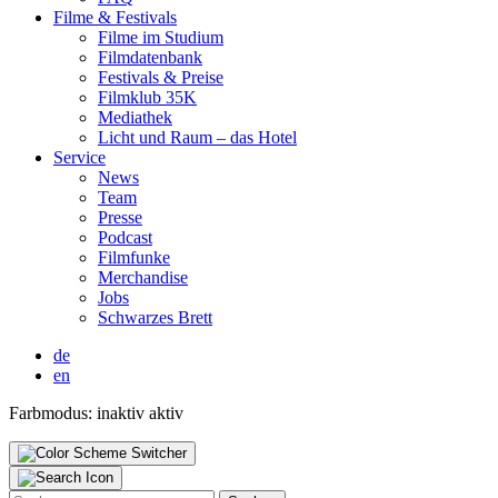
Fil­me & Fes­ti­vals
Fil­me im Stu­di­um
Film­da­ten­bank
Fes­ti­vals & Prei­se
Film­klub 35K
Media­thek
Licht und Raum – das Hotel
Ser­vice
News
Team
Pres­se
Pod­cast
Film­fun­ke
Mer­chan­di­se
Jobs
Schwar­zes Brett
de
en
Farbmodus:
inaktiv
aktiv