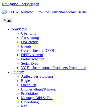
Navigation überspringen
Menü
Aka­de­mie
Über Uns
Aus­stat­tung
Dozie­ren­de
Events
Geschich­te der DFFB
DFFB Alum­ni
Part­ner­schaf­ten
Seri­al Eyes
VGF – Inter­na­tio­nal Pro­du­cers Pro­gram­me
Stu­di­um
Auf­bau des Stu­di­ums
Regie
Dreh­buch
Bildgestaltung/​​Kamera
Pro­duk­ti­on
Mon­ta­ge Bild & Ton
Bewer­bung
FAQ