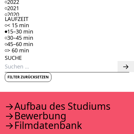
2022
2021
2020
LAUFZEIT
2019
< 15 min
2018
15–30 min
2017
30–45 min
2016
45–60 min
2015
> 60 min
2014
SUCHE
2013
Suchen
2012
nach:
2011
2010
FILTER ZURÜCKSETZEN
2009
2008
2007
2006
Auf­bau des Stu­di­ums
2005
Bewer­bung
2004
2003
Film­da­ten­bank
2002