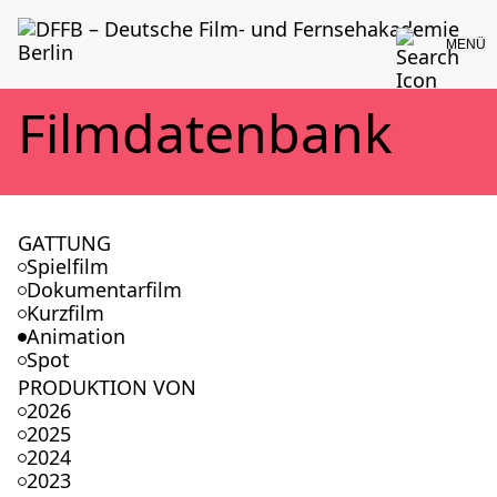
MENÜ
Film­da­ten­bank
GATTUNG
Spielfilm
Dokumentarfilm
Kurzfilm
Animation
Spot
PRODUKTION VON
2026
2025
2024
2023