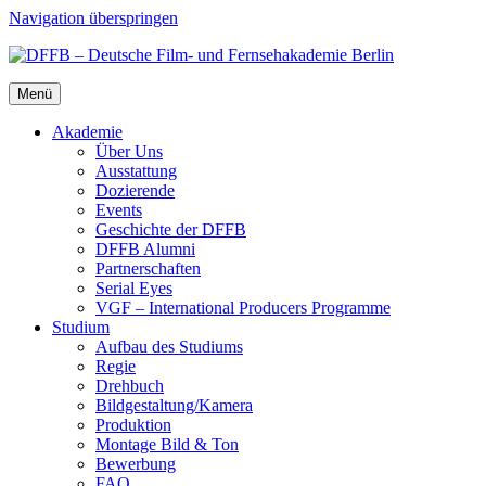
Navigation überspringen
Menü
Aka­de­mie
Über Uns
Aus­stat­tung
Dozie­ren­de
Events
Geschich­te der DFFB
DFFB Alum­ni
Part­ner­schaf­ten
Seri­al Eyes
VGF – Inter­na­tio­nal Pro­du­cers Pro­gram­me
Stu­di­um
Auf­bau des Stu­di­ums
Regie
Dreh­buch
Bildgestaltung/​​Kamera
Pro­duk­ti­on
Mon­ta­ge Bild & Ton
Bewer­bung
FAQ