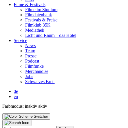
Fil­me & Fes­ti­vals
Fil­me im Stu­di­um
Film­da­ten­bank
Fes­ti­vals & Prei­se
Film­klub 35K
Media­thek
Licht und Raum – das Hotel
Ser­vice
News
Team
Pres­se
Pod­cast
Film­fun­ke
Mer­chan­di­se
Jobs
Schwar­zes Brett
de
en
Farbmodus:
inaktiv
aktiv