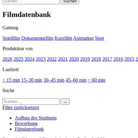
Suchen
nach:
Film­da­ten­bank
Gattung
Spielfilm
Dokumentarfilm
Kurzfilm
Animation
Spot
Produktion von
2026
2025
2024
2023
2022
2021
2020
2019
2018
2017
2016
2015
2
Laufzeit
< 15 min
15–30 min
30–45 min
45–60 min
> 60 min
Suche
Suchen
nach:
Filter zurücksetzen
Auf­bau des Stu­di­ums
Bewer­bung
Film­da­ten­bank