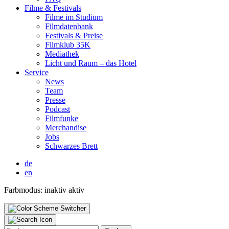
Fil­me & Fes­ti­vals
Fil­me im Stu­di­um
Film­da­ten­bank
Fes­ti­vals & Prei­se
Film­klub 35K
Media­thek
Licht und Raum – das Hotel
Ser­vice
News
Team
Pres­se
Pod­cast
Film­fun­ke
Mer­chan­di­se
Jobs
Schwar­zes Brett
de
en
Farbmodus:
inaktiv
aktiv