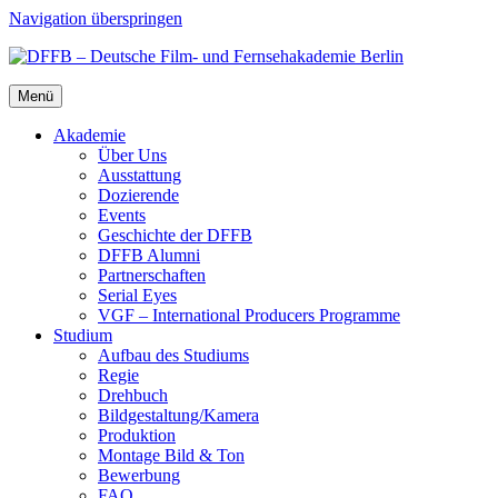
Navigation überspringen
Menü
Aka­de­mie
Über Uns
Aus­stat­tung
Dozie­ren­de
Events
Geschich­te der DFFB
DFFB Alum­ni
Part­ner­schaf­ten
Seri­al Eyes
VGF – Inter­na­tio­nal Pro­du­cers Pro­gram­me
Stu­di­um
Auf­bau des Stu­di­ums
Regie
Dreh­buch
Bildgestaltung/​​Kamera
Pro­duk­ti­on
Mon­ta­ge Bild & Ton
Bewer­bung
FAQ