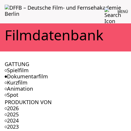
MENÜ
Film­da­ten­bank
GATTUNG
Spielfilm
Dokumentarfilm
Kurzfilm
Animation
Spot
PRODUKTION VON
2026
2025
2024
2023