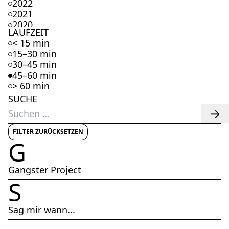
2022
2021
2020
LAUFZEIT
2019
< 15 min
2018
15–30 min
2017
30–45 min
2016
45–60 min
2015
> 60 min
2014
SUCHE
2013
Suchen
2012
nach:
2011
2010
FILTER ZURÜCKSETZEN
G
2009
2008
2007
Gangster Project
2006
S
2005
2004
2003
Sag mir wann...
2002