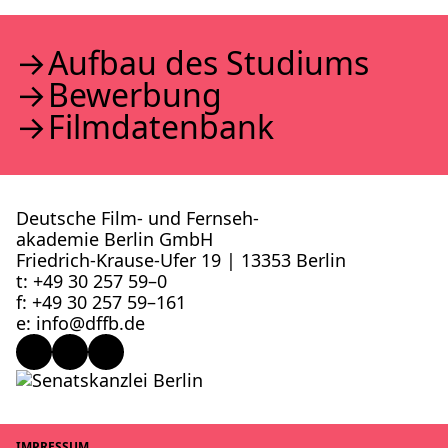
Auf­bau des Stu­di­ums
Bewer­bung
Film­da­ten­bank
Deutsche Film- und Fernseh­
akademie Berlin GmbH
Friedrich-Krause-Ufer 19 | 13353 Berlin
t: +49 30 257 59–0
f: +49 30 257 59–161
e: info@​dffb.​de
IMPRES­SUM