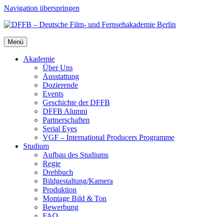
Navigation überspringen
Menü
Aka­de­mie
Über Uns
Aus­stat­tung
Dozie­ren­de
Events
Geschich­te der DFFB
DFFB Alum­ni
Part­ner­schaf­ten
Seri­al Eyes
VGF – Inter­na­tio­nal Pro­du­cers Pro­gram­me
Stu­di­um
Auf­bau des Stu­di­ums
Regie
Dreh­buch
Bildgestaltung/​​Kamera
Pro­duk­ti­on
Mon­ta­ge Bild & Ton
Bewer­bung
FAQ