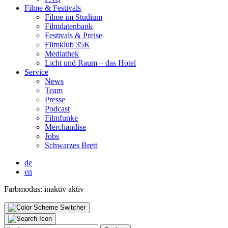
Fil­me & Fes­ti­vals
Fil­me im Stu­di­um
Film­da­ten­bank
Fes­ti­vals & Prei­se
Film­klub 35K
Media­thek
Licht und Raum – das Hotel
Ser­vice
News
Team
Pres­se
Pod­cast
Film­fun­ke
Mer­chan­di­se
Jobs
Schwar­zes Brett
de
en
Farbmodus:
inaktiv
aktiv