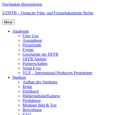
Navigation überspringen
Menü
Aka­de­mie
Über Uns
Aus­stat­tung
Dozie­ren­de
Events
Geschich­te der DFFB
DFFB Alum­ni
Part­ner­schaf­ten
Seri­al Eyes
VGF – Inter­na­tio­nal Pro­du­cers Pro­gram­me
Stu­di­um
Auf­bau des Stu­di­ums
Regie
Dreh­buch
Bildgestaltung/​​Kamera
Pro­duk­ti­on
Mon­ta­ge Bild & Ton
Bewer­bung
FAQ