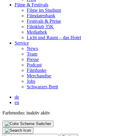
Fil­me & Fes­ti­vals
Fil­me im Stu­di­um
Film­da­ten­bank
Fes­ti­vals & Prei­se
Film­klub 35K
Media­thek
Licht und Raum – das Hotel
Ser­vice
News
Team
Pres­se
Pod­cast
Film­fun­ke
Mer­chan­di­se
Jobs
Schwar­zes Brett
de
en
Farbmodus:
inaktiv
aktiv