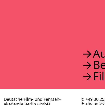
2017
2016
2015
2014
2013
2012
2011
2010
2009
2008
Au
2007
2006
B
2005
2004
2003
Fi
2002
Deutsche Film- und Fernseh­
t: +49 30 2
akademie Berlin GmbH
f: +49 30 2