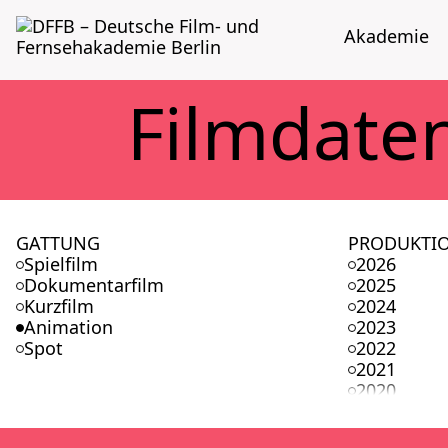
Aka­de­mie
Film­da­te
GATTUNG
PRODUKTI
Spielfilm
2026
Dokumentarfilm
2025
Kurzfilm
2024
Animation
2023
Spot
2022
2021
2020
2019
2018