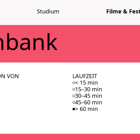
Stu­di­um
Fil­me & Fes­t
n­bank
ON VON
LAUFZEIT
< 15 min
15–30 min
30–45 min
45–60 min
> 60 min