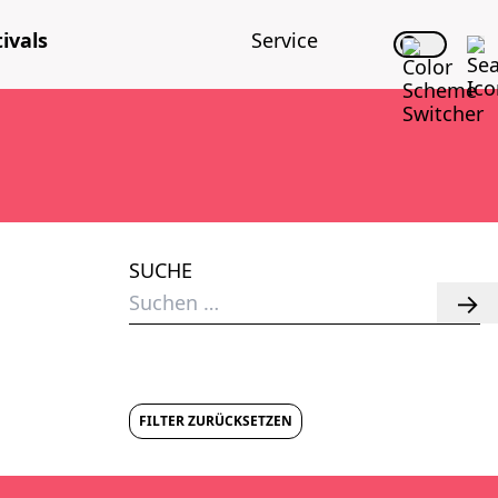
i­vals
Ser­vice
SUCHE
Suchen
nach:
FILTER ZURÜCKSETZEN