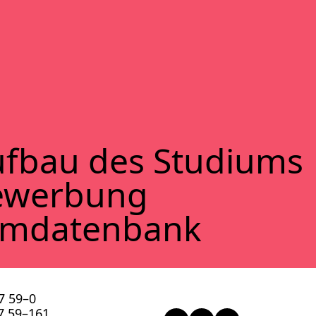
f­bau des Stu­di­ums
ewer­bung
lm­da­ten­bank
57 59–0
57 59–161