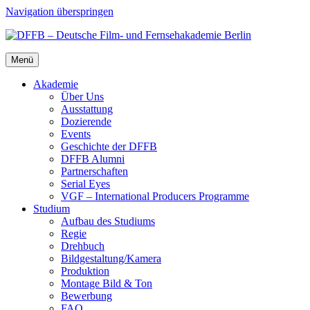
Navigation überspringen
Menü
Aka­de­mie
Über Uns
Aus­stat­tung
Dozie­ren­de
Events
Geschich­te der DFFB
DFFB Alum­ni
Part­ner­schaf­ten
Seri­al Eyes
VGF – Inter­na­tio­nal Pro­du­cers Pro­gram­me
Stu­di­um
Auf­bau des Stu­di­ums
Regie
Dreh­buch
Bildgestaltung/​​Kamera
Pro­duk­ti­on
Mon­ta­ge Bild & Ton
Bewer­bung
FAQ