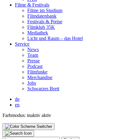
Fil­me & Fes­ti­vals
Fil­me im Stu­di­um
Film­da­ten­bank
Fes­ti­vals & Prei­se
Film­klub 35K
Media­thek
Licht und Raum – das Hotel
Ser­vice
News
Team
Pres­se
Pod­cast
Film­fun­ke
Mer­chan­di­se
Jobs
Schwar­zes Brett
de
en
Farbmodus:
inaktiv
aktiv