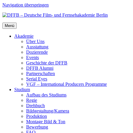
Navigation überspringen
Menü
Aka­de­mie
Über Uns
Aus­stat­tung
Dozie­ren­de
Events
Geschich­te der DFFB
DFFB Alum­ni
Part­ner­schaf­ten
Seri­al Eyes
VGF – Inter­na­tio­nal Pro­du­cers Pro­gram­me
Stu­di­um
Auf­bau des Stu­di­ums
Regie
Dreh­buch
Bildgestaltung/​​Kamera
Pro­duk­ti­on
Mon­ta­ge Bild & Ton
Bewer­bung
FAQ