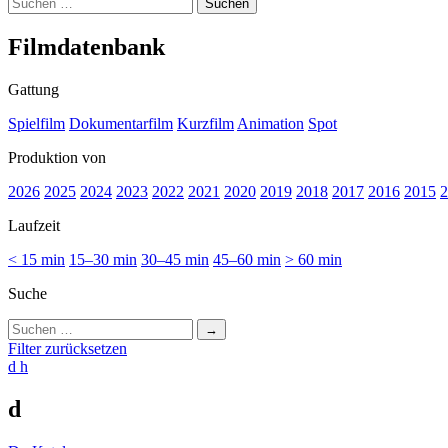
Suchen
nach:
Film­da­ten­bank
Gattung
Spielfilm
Dokumentarfilm
Kurzfilm
Animation
Spot
Produktion von
2026
2025
2024
2023
2022
2021
2020
2019
2018
2017
2016
2015
2
Laufzeit
< 15 min
15–30 min
30–45 min
45–60 min
> 60 min
Suche
Suchen
nach:
Filter zurücksetzen
d
h
d