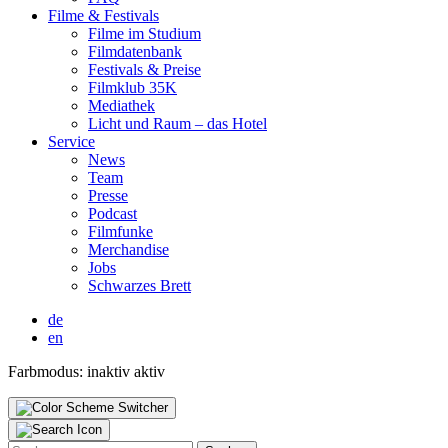
Fil­me & Fes­ti­vals
Fil­me im Stu­di­um
Film­da­ten­bank
Fes­ti­vals & Prei­se
Film­klub 35K
Media­thek
Licht und Raum – das Hotel
Ser­vice
News
Team
Pres­se
Pod­cast
Film­fun­ke
Mer­chan­di­se
Jobs
Schwar­zes Brett
de
en
Farbmodus:
inaktiv
aktiv