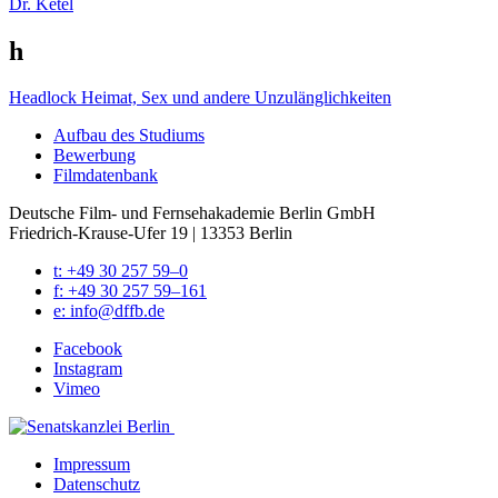
Dr. Ketel
h
Headlock
Heimat, Sex und andere Unzulänglichkeiten
Auf­bau des Stu­di­ums
Bewer­bung
Film­da­ten­bank
Deutsche Film- und Fernseh­akademie Berlin GmbH
Friedrich-Krause-Ufer 19 | 13353 Berlin
t: +49 30 257 59–0
f: +49 30 257 59–161
e: info@​dffb.​de
Face­book
Insta­gram
Vimeo
Impres­sum
Daten­schutz