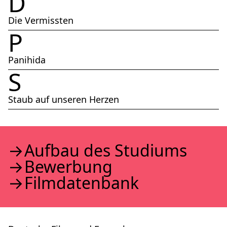
D
Die Vermissten
P
Panihida
S
Staub auf unseren Herzen
Auf­bau des Stu­di­ums
Bewer­bung
Film­da­ten­bank