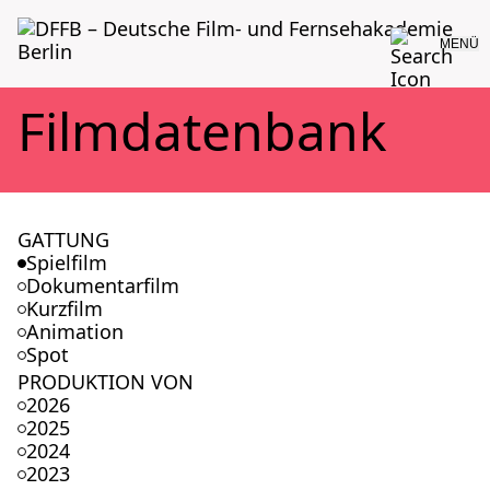
MENÜ
Film­da­ten­bank
GATTUNG
Spielfilm
Dokumentarfilm
Kurzfilm
Animation
Spot
PRODUKTION VON
2026
2025
2024
2023