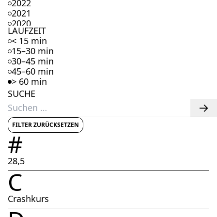
2022
2021
2020
LAUFZEIT
2019
< 15 min
2018
15–30 min
2017
30–45 min
2016
45–60 min
2015
> 60 min
2014
SUCHE
2013
Suchen
2012
nach:
2011
2010
FILTER ZURÜCKSETZEN
#
2009
2008
2007
28,5
2006
C
2005
2004
2003
Crashkurs
2002