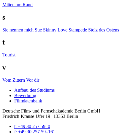
Mitten am Rand
s
Sie nennen mich Sue
Skinny Love
Stampede
Stolz des Ostens
t
Tourist
v
Vom Zittern
Vor dir
Auf­bau des Stu­di­ums
Bewer­bung
Film­da­ten­bank
Deutsche Film- und Fernseh­akademie Berlin GmbH
Friedrich-Krause-Ufer 19 | 13353 Berlin
t: +49 30 257 59–0
f: +49 30 257 59–161