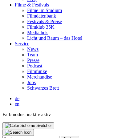
Fil­me & Fes­ti­vals
Fil­me im Stu­di­um
Film­da­ten­bank
Fes­ti­vals & Prei­se
Film­klub 35K
Media­thek
Licht und Raum – das Hotel
Ser­vice
News
Team
Pres­se
Pod­cast
Film­fun­ke
Mer­chan­di­se
Jobs
Schwar­zes Brett
de
en
Farbmodus:
inaktiv
aktiv