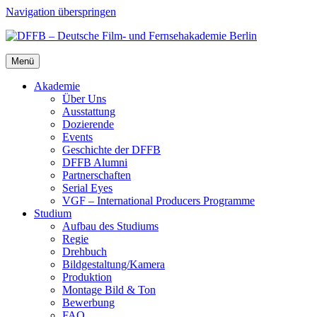
Navigation überspringen
Menü
Aka­de­mie
Über Uns
Aus­stat­tung
Dozie­ren­de
Events
Geschich­te der DFFB
DFFB Alum­ni
Part­ner­schaf­ten
Seri­al Eyes
VGF – Inter­na­tio­nal Pro­du­cers Pro­gram­me
Stu­di­um
Auf­bau des Stu­di­ums
Regie
Dreh­buch
Bildgestaltung/​​Kamera
Pro­duk­ti­on
Mon­ta­ge Bild & Ton
Bewer­bung
FAQ