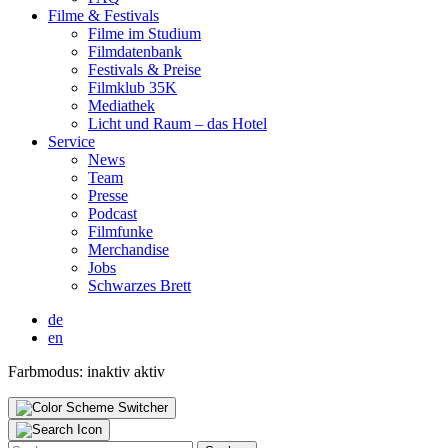
Fil­me & Fes­ti­vals
Fil­me im Stu­di­um
Film­da­ten­bank
Fes­ti­vals & Prei­se
Film­klub 35K
Media­thek
Licht und Raum – das Hotel
Ser­vice
News
Team
Pres­se
Pod­cast
Film­fun­ke
Mer­chan­di­se
Jobs
Schwar­zes Brett
de
en
Farbmodus:
inaktiv
aktiv