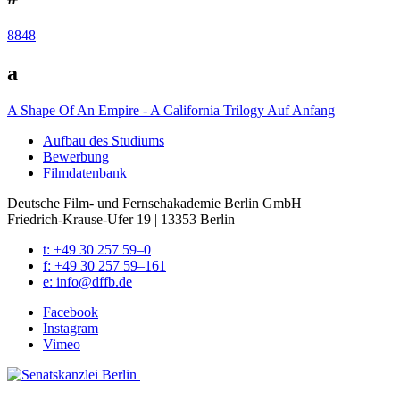
8848
a
A Shape Of An Empire - A California Trilogy
Auf Anfang
Auf­bau des Stu­di­ums
Bewer­bung
Film­da­ten­bank
Deutsche Film- und Fernseh­akademie Berlin GmbH
Friedrich-Krause-Ufer 19 | 13353 Berlin
t: +49 30 257 59–0
f: +49 30 257 59–161
e: info@​dffb.​de
Face­book
Insta­gram
Vimeo