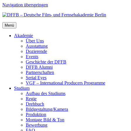
Navigation überspringen
Menü
Aka­de­mie
Über Uns
Aus­stat­tung
Dozie­ren­de
Events
Geschich­te der DFFB
DFFB Alum­ni
Part­ner­schaf­ten
Seri­al Eyes
VGF – Inter­na­tio­nal Pro­du­cers Pro­gram­me
Stu­di­um
Auf­bau des Stu­di­ums
Regie
Dreh­buch
Bildgestaltung/​​Kamera
Pro­duk­ti­on
Mon­ta­ge Bild & Ton
Bewer­bung
FAQ