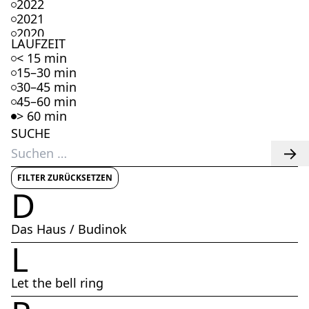
2022
2021
2020
LAUFZEIT
2019
< 15 min
2018
15–30 min
2017
30–45 min
2016
45–60 min
2015
> 60 min
2014
SUCHE
2013
Suchen
2012
nach:
2011
2010
FILTER ZURÜCKSETZEN
D
2009
2008
2007
Das Haus / Budinok
2006
L
2005
2004
2003
Let the bell ring
2002