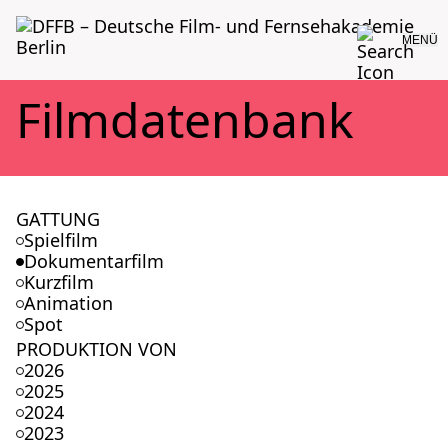
MENÜ
Film­da­ten­bank
GATTUNG
Spielfilm
Dokumentarfilm
Kurzfilm
Animation
Spot
PRODUKTION VON
2026
2025
2024
2023