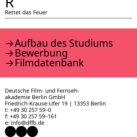
R
Rettet das Feuer
Auf­bau des Stu­di­ums
Bewer­bung
Film­da­ten­bank
Deutsche Film- und Fernseh­
akademie Berlin GmbH
Friedrich-Krause-Ufer 19 | 13353 Berlin
t: +49 30 257 59–0
f: +49 30 257 59–161
e: info@​dffb.​de