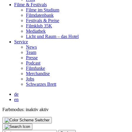
Fil­me & Fes­ti­vals
Fil­me im Stu­di­um
Film­da­ten­bank
Fes­ti­vals & Prei­se
Film­klub 35K
Media­thek
Licht und Raum – das Hotel
Ser­vice
News
Team
Pres­se
Pod­cast
Film­fun­ke
Mer­chan­di­se
Jobs
Schwar­zes Brett
de
en
Farbmodus:
inaktiv
aktiv