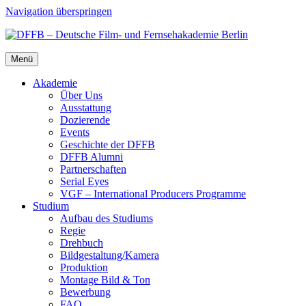
Navigation überspringen
Menü
Aka­de­mie
Über Uns
Aus­stat­tung
Dozie­ren­de
Events
Geschich­te der DFFB
DFFB Alum­ni
Part­ner­schaf­ten
Seri­al Eyes
VGF – Inter­na­tio­nal Pro­du­cers Pro­gram­me
Stu­di­um
Auf­bau des Stu­di­ums
Regie
Dreh­buch
Bildgestaltung/​​Kamera
Pro­duk­ti­on
Mon­ta­ge Bild & Ton
Bewer­bung
FAQ