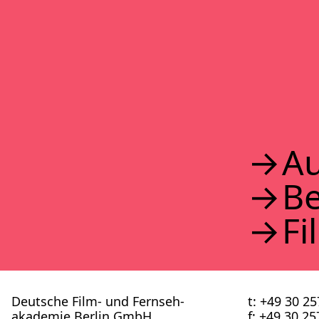
2017
2016
2015
2014
2013
2012
2011
2010
2009
2008
Au
2007
2006
B
2005
2004
2003
Fi
2002
Deutsche Film- und Fernseh­
t: +49 30 2
akademie Berlin GmbH
f: +49 30 2