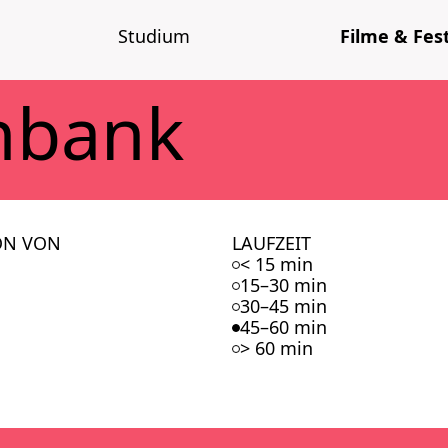
Stu­di­um
Fil­me & Fes­t
n­bank
ON VON
LAUFZEIT
< 15 min
15–30 min
30–45 min
45–60 min
> 60 min