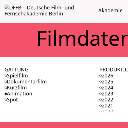
Aka­de­mie
Film­da­te
GATTUNG
PRODUKTI
Spielfilm
2026
Dokumentarfilm
2025
Kurzfilm
2024
Animation
2023
Spot
2022
2021
2020
2019
2018