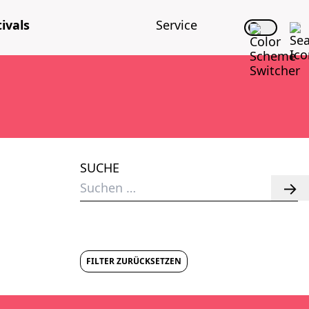
i­vals
Ser­vice
SUCHE
Suchen
nach:
FILTER ZURÜCKSETZEN