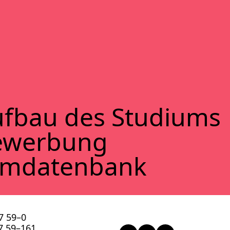
f­bau des Stu­di­ums
ewer­bung
lm­da­ten­bank
57 59–0
57 59–161