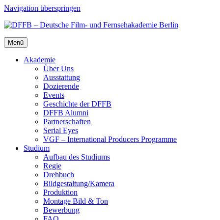
Navigation überspringen
Menü
Aka­de­mie
Über Uns
Aus­stat­tung
Dozie­ren­de
Events
Geschich­te der DFFB
DFFB Alum­ni
Part­ner­schaf­ten
Seri­al Eyes
VGF – Inter­na­tio­nal Pro­du­cers Pro­gram­me
Stu­di­um
Auf­bau des Stu­di­ums
Regie
Dreh­buch
Bildgestaltung/​​Kamera
Pro­duk­ti­on
Mon­ta­ge Bild & Ton
Bewer­bung
FAQ