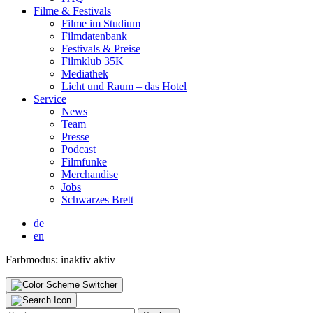
Fil­me & Fes­ti­vals
Fil­me im Stu­di­um
Film­da­ten­bank
Fes­ti­vals & Prei­se
Film­klub 35K
Media­thek
Licht und Raum – das Hotel
Ser­vice
News
Team
Pres­se
Pod­cast
Film­fun­ke
Mer­chan­di­se
Jobs
Schwar­zes Brett
de
en
Farbmodus:
inaktiv
aktiv