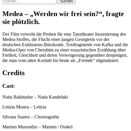
Suchen
nach:
Medea – „Wer­den wir frei sein?“, frag­te
sie plötz­lich.
Der Film verwebt die Proben für eine Tanztheater Inszenierung des
Medea-Stoffes, die Flucht einer jungen Georgierin vor der
deutschen Exklusions-Bürokratie, Textfragmente von Kafka und die
Medea-Oper von Cherubini zu einer essayistischen Erzählung über
Freiheit, Gleichheit und deren Verweigerung gegenüber denjenigen,
die man vom alten Korinth bis heute als „Fremde“ stigmatisiert.
Credits
Cast:
Natia Bakhtadze
– Natia Kandelaki
Letizia Monea
– Letizia
Silvana Suarez
– Choreografin
Mariam Murusidze
– Mariam / Orakel