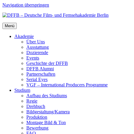
Navigation überspringen
Menü
Aka­de­mie
Über Uns
Aus­stat­tung
Dozie­ren­de
Events
Geschich­te der DFFB
DFFB Alum­ni
Part­ner­schaf­ten
Seri­al Eyes
VGF – Inter­na­tio­nal Pro­du­cers Pro­gram­me
Stu­di­um
Auf­bau des Stu­di­ums
Regie
Dreh­buch
Bildgestaltung/​​Kamera
Pro­duk­ti­on
Mon­ta­ge Bild & Ton
Bewer­bung
FAQ