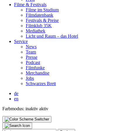
Fil­me & Fes­ti­vals
Fil­me im Stu­di­um
Film­da­ten­bank
Fes­ti­vals & Prei­se
Film­klub 35K
Media­thek
Licht und Raum – das Hotel
Ser­vice
News
Team
Pres­se
Pod­cast
Film­fun­ke
Mer­chan­di­se
Jobs
Schwar­zes Brett
de
en
Farbmodus:
inaktiv
aktiv