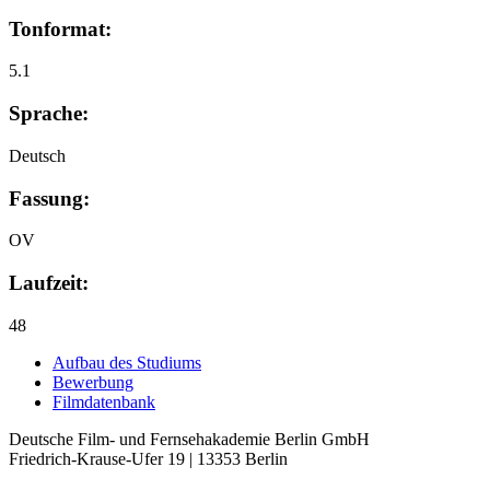
Tonformat:
5.1
Sprache:
Deutsch
Fassung:
OV
Laufzeit:
48
Auf­bau des Stu­di­ums
Bewer­bung
Film­da­ten­bank
Deutsche Film- und Fernseh­akademie Berlin GmbH
Friedrich-Krause-Ufer 19 | 13353 Berlin