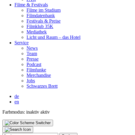
Fil­me & Fes­ti­vals
Fil­me im Stu­di­um
Film­da­ten­bank
Fes­ti­vals & Prei­se
Film­klub 35K
Media­thek
Licht und Raum – das Hotel
Ser­vice
News
Team
Pres­se
Pod­cast
Film­fun­ke
Mer­chan­di­se
Jobs
Schwar­zes Brett
de
en
Farbmodus:
inaktiv
aktiv