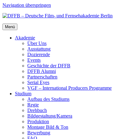
Navigation überspringen
Menü
Aka­de­mie
Über Uns
Aus­stat­tung
Dozie­ren­de
Events
Geschich­te der DFFB
DFFB Alum­ni
Part­ner­schaf­ten
Seri­al Eyes
VGF – Inter­na­tio­nal Pro­du­cers Pro­gram­me
Stu­di­um
Auf­bau des Stu­di­ums
Regie
Dreh­buch
Bildgestaltung/​​Kamera
Pro­duk­ti­on
Mon­ta­ge Bild & Ton
Bewer­bung
FAQ