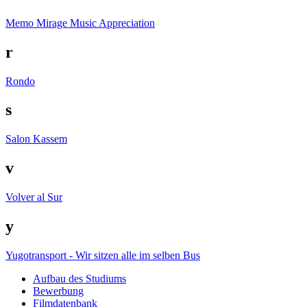
Memo
Mirage
Music Appreciation
r
Rondo
s
Salon Kassem
v
Volver al Sur
y
Yugotransport - Wir sitzen alle im selben Bus
Auf­bau des Stu­di­ums
Bewer­bung
Film­da­ten­bank