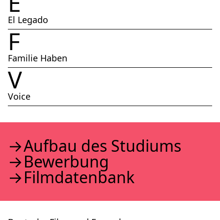
E
El Legado
F
Familie Haben
V
Voice
Auf­bau des Stu­di­ums
Bewer­bung
Film­da­ten­bank