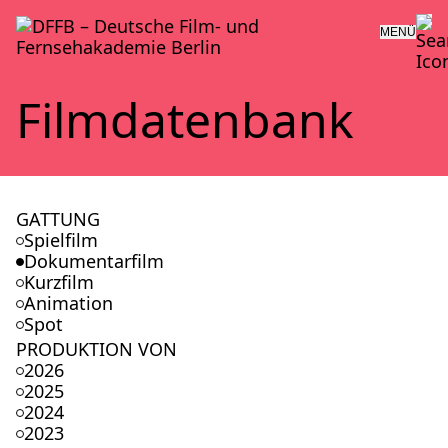
MENÜ
Film­da­ten­bank
GATTUNG
Spielfilm
Dokumentarfilm
Kurzfilm
Animation
Spot
PRODUKTION VON
2026
2025
2024
2023