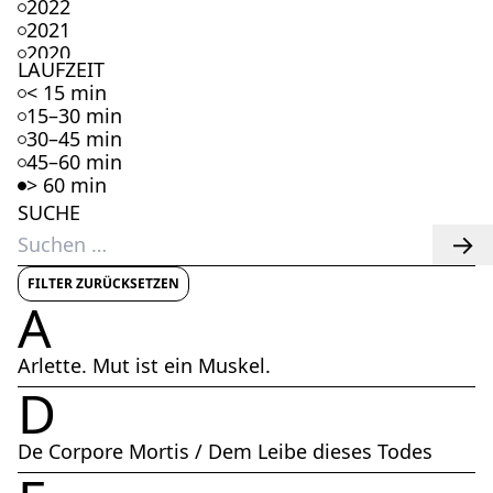
2022
2021
2020
LAUFZEIT
2019
< 15 min
2018
15–30 min
2017
30–45 min
2016
45–60 min
2015
> 60 min
2014
SUCHE
2013
Suchen
2012
nach:
2011
2010
FILTER ZURÜCKSETZEN
A
2009
2008
2007
Arlette. Mut ist ein Muskel.
2006
D
2005
2004
2003
De Corpore Mortis / Dem Leibe dieses Todes
2002