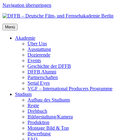
Navigation überspringen
Menü
Aka­de­mie
Über Uns
Aus­stat­tung
Dozie­ren­de
Events
Geschich­te der DFFB
DFFB Alum­ni
Part­ner­schaf­ten
Seri­al Eyes
VGF – Inter­na­tio­nal Pro­du­cers Pro­gram­me
Stu­di­um
Auf­bau des Stu­di­ums
Regie
Dreh­buch
Bildgestaltung/​​Kamera
Pro­duk­ti­on
Mon­ta­ge Bild & Ton
Bewer­bung
FAQ