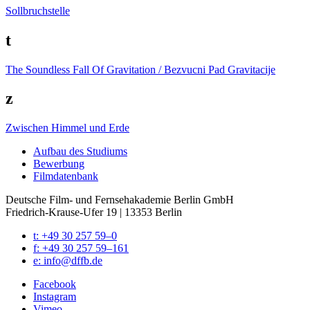
Sollbruchstelle
t
The Soundless Fall Of Gravitation / Bezvucni Pad Gravitacije
z
Zwischen Himmel und Erde
Auf­bau des Stu­di­ums
Bewer­bung
Film­da­ten­bank
Deutsche Film- und Fernseh­akademie Berlin GmbH
Friedrich-Krause-Ufer 19 | 13353 Berlin
t: +49 30 257 59–0
f: +49 30 257 59–161
e: info@​dffb.​de
Face­book
Insta­gram
Vimeo