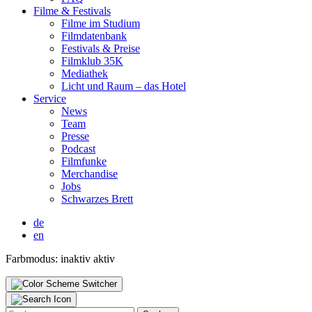
Fil­me & Fes­ti­vals
Fil­me im Stu­di­um
Film­da­ten­bank
Fes­ti­vals & Prei­se
Film­klub 35K
Media­thek
Licht und Raum – das Hotel
Ser­vice
News
Team
Pres­se
Pod­cast
Film­fun­ke
Mer­chan­di­se
Jobs
Schwar­zes Brett
de
en
Farbmodus:
inaktiv
aktiv