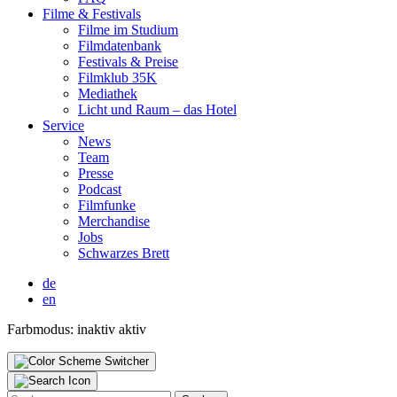
Fil­me & Fes­ti­vals
Fil­me im Stu­di­um
Film­da­ten­bank
Fes­ti­vals & Prei­se
Film­klub 35K
Media­thek
Licht und Raum – das Hotel
Ser­vice
News
Team
Pres­se
Pod­cast
Film­fun­ke
Mer­chan­di­se
Jobs
Schwar­zes Brett
de
en
Farbmodus:
inaktiv
aktiv