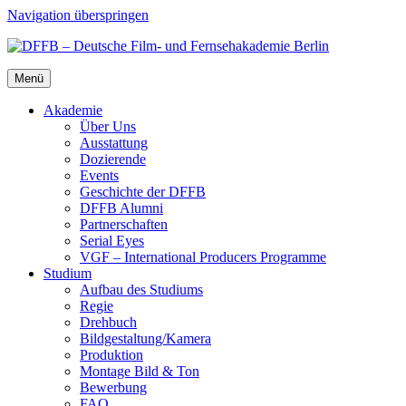
Navigation überspringen
Menü
Aka­de­mie
Über Uns
Aus­stat­tung
Dozie­ren­de
Events
Geschich­te der DFFB
DFFB Alum­ni
Part­ner­schaf­ten
Seri­al Eyes
VGF – Inter­na­tio­nal Pro­du­cers Pro­gram­me
Stu­di­um
Auf­bau des Stu­di­ums
Regie
Dreh­buch
Bildgestaltung/​​Kamera
Pro­duk­ti­on
Mon­ta­ge Bild & Ton
Bewer­bung
FAQ