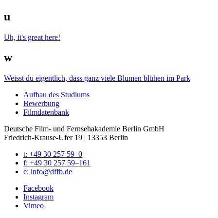
u
Uh, it's great here!
w
Weisst du eigentlich, dass ganz viele Blumen blühen im Park
Auf­bau des Stu­di­ums
Bewer­bung
Film­da­ten­bank
Deutsche Film- und Fernseh­akademie Berlin GmbH
Friedrich-Krause-Ufer 19 | 13353 Berlin
t: +49 30 257 59–0
f: +49 30 257 59–161
e: info@​dffb.​de
Face­book
Insta­gram
Vimeo