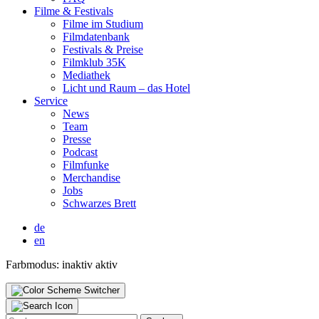
Fil­me & Fes­ti­vals
Fil­me im Stu­di­um
Film­da­ten­bank
Fes­ti­vals & Prei­se
Film­klub 35K
Media­thek
Licht und Raum – das Hotel
Ser­vice
News
Team
Pres­se
Pod­cast
Film­fun­ke
Mer­chan­di­se
Jobs
Schwar­zes Brett
de
en
Farbmodus:
inaktiv
aktiv