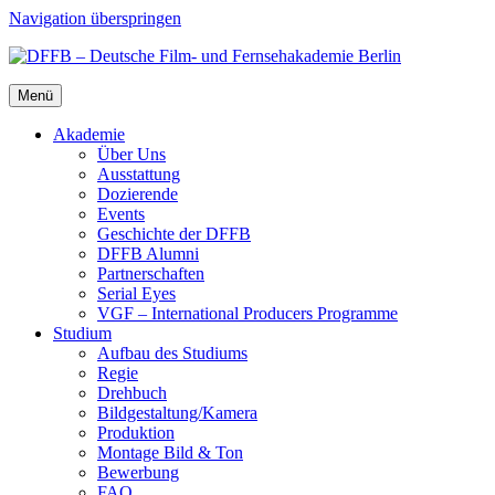
Navigation überspringen
Menü
Aka­de­mie
Über Uns
Aus­stat­tung
Dozie­ren­de
Events
Geschich­te der DFFB
DFFB Alum­ni
Part­ner­schaf­ten
Seri­al Eyes
VGF – Inter­na­tio­nal Pro­du­cers Pro­gram­me
Stu­di­um
Auf­bau des Stu­di­ums
Regie
Dreh­buch
Bildgestaltung/​​Kamera
Pro­duk­ti­on
Mon­ta­ge Bild & Ton
Bewer­bung
FAQ