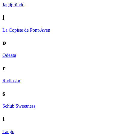
Jagdgründe
l
La Copiste de Pont-Aven
o
Odessa
r
Radiostar
s
Schub
Sweetness
t
Tango