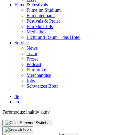
Fil­me & Fes­ti­vals
Fil­me im Stu­di­um
Film­da­ten­bank
Fes­ti­vals & Prei­se
Film­klub 35K
Media­thek
Licht und Raum – das Hotel
Ser­vice
News
Team
Pres­se
Pod­cast
Film­fun­ke
Mer­chan­di­se
Jobs
Schwar­zes Brett
de
en
Farbmodus:
inaktiv
aktiv