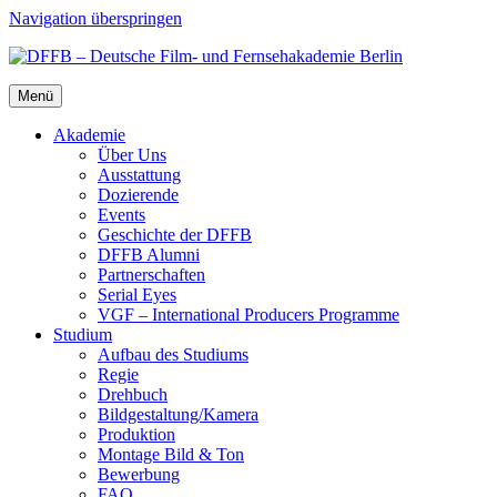
Navigation überspringen
Menü
Aka­de­mie
Über Uns
Aus­stat­tung
Dozie­ren­de
Events
Geschich­te der DFFB
DFFB Alum­ni
Part­ner­schaf­ten
Seri­al Eyes
VGF – Inter­na­tio­nal Pro­du­cers Pro­gram­me
Stu­di­um
Auf­bau des Stu­di­ums
Regie
Dreh­buch
Bildgestaltung/​​Kamera
Pro­duk­ti­on
Mon­ta­ge Bild & Ton
Bewer­bung
FAQ