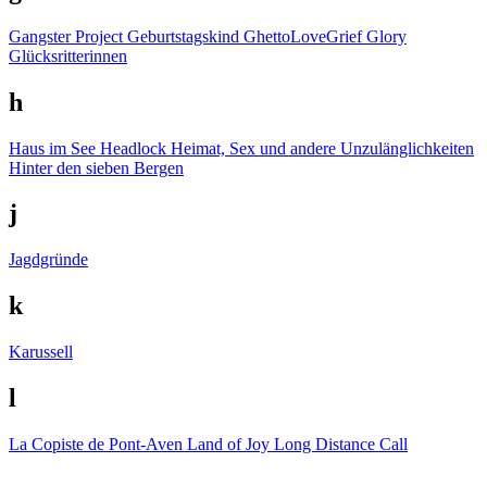
Gangster Project
Geburtstagskind
GhettoLoveGrief
Glory
Glücksritterinnen
h
Haus im See
Headlock
Heimat, Sex und andere Unzulänglichkeiten
Hinter den sieben Bergen
j
Jagdgründe
k
Karussell
l
La Copiste de Pont-Aven
Land of Joy
Long Distance Call