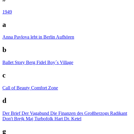
1949
a
Anna Pavlova lebt in Berlin
Aufhören
b
Ballet Story
Berg Fidel
Boy´s Village
c
Call of Beauty
Comfort Zone
d
Der Brief
Der Vagabund
Die Finanzen des Großherzogs Radikant
Don't Brejk Maj Turbofolk Hart
Dr. Ketel
g