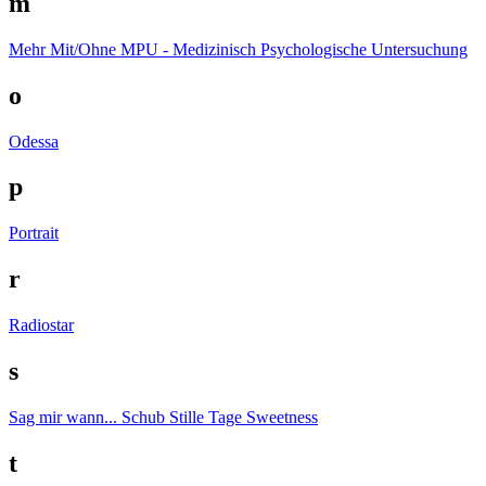
m
Mehr
Mit/Ohne
MPU - Medizinisch Psychologische Untersuchung
o
Odessa
p
Portrait
r
Radiostar
s
Sag mir wann...
Schub
Stille Tage
Sweetness
t