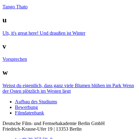
Tango
Thato
u
Uh, it's great here!
Und draußen ist Winter
v
Vorsprechen
w
Weisst du eigentlich, dass ganz viele Blumen blühen im Park
Wenn
der Osten plötzlich im Westen liegt
Auf­bau des Stu­di­ums
Bewer­bung
Film­da­ten­bank
Deutsche Film- und Fernseh­akademie Berlin GmbH
Friedrich-Krause-Ufer 19 | 13353 Berlin